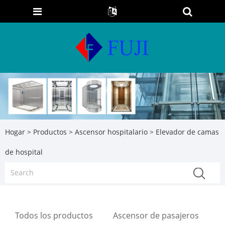
Hogar
>
Productos
>
Ascensor hospitalario
> Elevador de camas
de hospital
Todos los productos
Ascensor de pasajeros